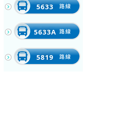
5633
5633A
5819