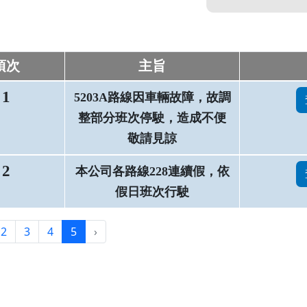
項次
主旨
1
5203A路線因車輛故障，故調
整部分班次停駛，造成不便
敬請見諒
2
本公司各路線228連續假，依
假日班次行駛
2
3
4
5
›