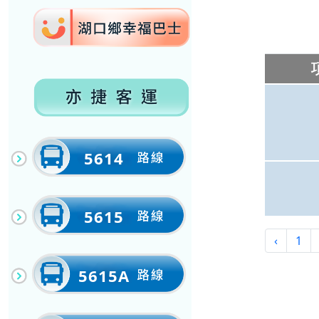
5614
5615
‹
1
5615A